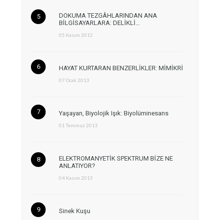
DOKUMA TEZGÂHLARINDAN ANA
BİLGİSAYARLARA: DELİKLİ…
05 Kasım 2012
HAYAT KURTARAN BENZERLİKLER: MİMİKRİ
07 Ocak 2013
Yaşayan, Biyolojik Işık: Biyolüminesans
01 Temmuz 2013
ELEKTROMANYETİK SPEKTRUM BİZE NE
ANLATIYOR?
04 Kasım 2013
Sinek Kuşu