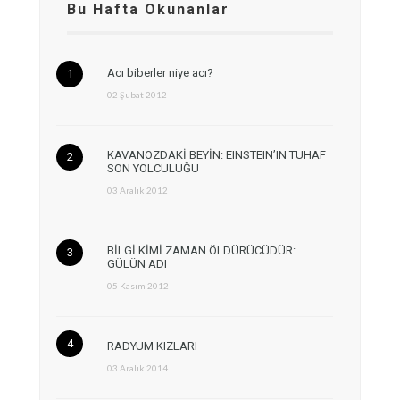
Bu Hafta Okunanlar
Acı biberler niye acı?
02 Şubat 2012
KAVANOZDAKİ BEYİN: EINSTEIN’IN TUHAF
SON YOLCULUĞU
03 Aralık 2012
BİLGİ KİMİ ZAMAN ÖLDÜRÜCÜDÜR:
GÜLÜN ADI
05 Kasım 2012
RADYUM KIZLARI
03 Aralık 2014