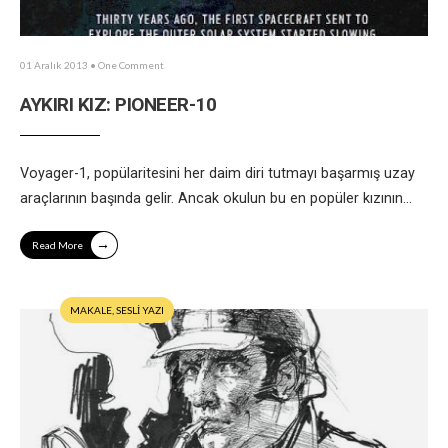
01 Aralık 2013
• One Comment
AYKIRI KIZ: PIONEER-10
Voyager-1, popülaritesini her daim diri tutmayı başarmış uzay
araçlarının başında gelir. Ancak okulun bu en popüler kızının
...
→
Read More
MAKALE
,
SESLİ YAZI