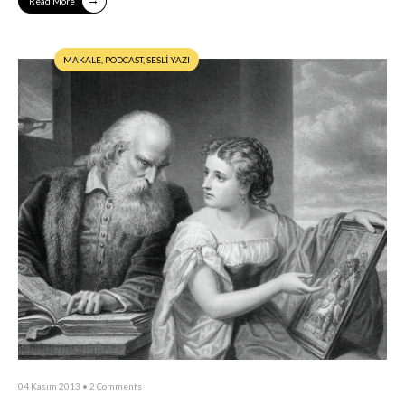
Read More
MAKALE
,
PODCAST
,
SESLİ YAZI
04 Kasım 2013
• 2 Comments