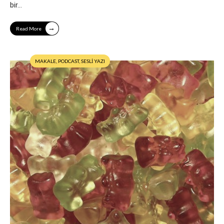
bir
...
→
Read More
MAKALE
,
PODCAST
,
SESLİ YAZI