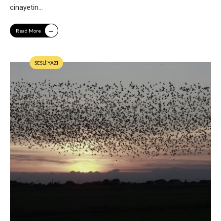
cinayetin
...
→
Read More
SESLİ YAZI