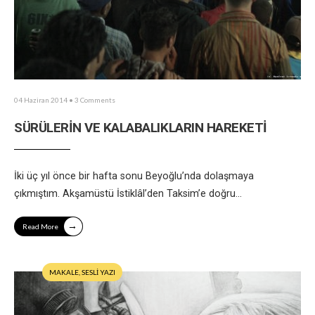
04 Haziran 2014
• 3 Comments
SÜRÜLERİN VE KALABALIKLARIN HAREKETİ
İki üç yıl önce bir hafta sonu Beyoğlu’nda dolaşmaya
çıkmıştım. Akşamüstü İstiklâl’den Taksim’e doğru
...
→
Read More
MAKALE
,
SESLİ YAZI