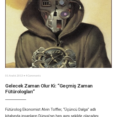
01 Aralık 2013
• 4 Comments
Gelecek Zaman Olur Ki: “Geçmiş Zaman
Fütürologları”
Fütürolog Ekonomist Alvin Toffler, “Üçüncü Dalga” adlı
kitabında insanların Dünya’nın hep aynı şekilde olacağını
...