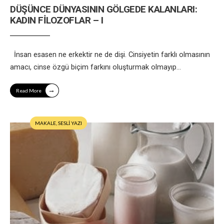
DÜŞÜNCE DÜNYASININ GÖLGEDE KALANLARI:
KADIN FİLOZOFLAR – I
İnsan esasen ne erkektir ne de dişi. Cinsiyetin farklı olmasının
amacı, cinse özgü biçim farkını oluşturmak olmayıp
...
→
Read More
MAKALE
,
SESLİ YAZI