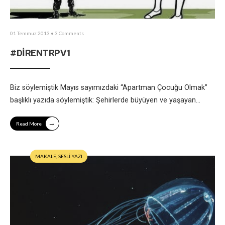
01 Temmuz 2013
• 3 Comments
#DİRENTRPV1
Biz söylemiştik Mayıs sayımızdaki “Apartman Çocuğu Olmak”
başlıklı yazıda söylemiştik: Şehirlerde büyüyen ve yaşayan
...
→
Read More
MAKALE
,
SESLİ YAZI