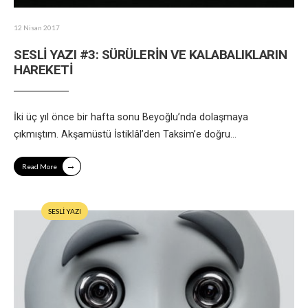
12 Nisan 2017
SESLİ YAZI #3: SÜRÜLERİN VE KALABALIKLARIN
HAREKETİ
İki üç yıl önce bir hafta sonu Beyoğlu’nda dolaşmaya
çıkmıştım. Akşamüstü İstiklâl’den Taksim’e doğru
...
→
Read More
SESLİ YAZI