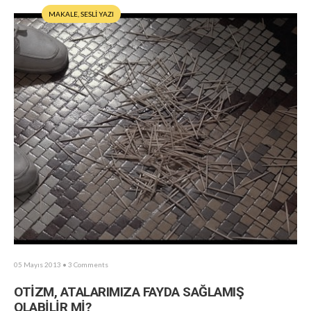
MAKALE
,
SESLİ YAZI
05 Mayıs 2013
• 3 Comments
OTİZM, ATALARIMIZA FAYDA SAĞLAMIŞ
OLABİLİR Mİ?