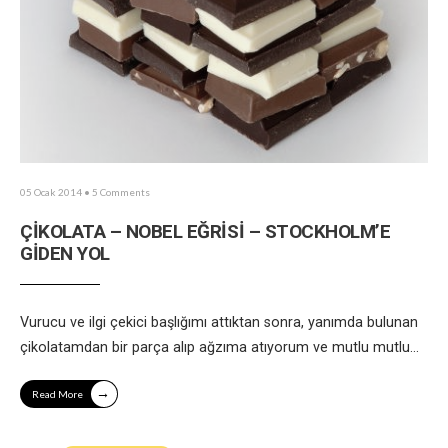
05 Ocak 2014
• 5 Comments
ÇİKOLATA – NOBEL EĞRİSİ – STOCKHOLM’E
GİDEN YOL
Vurucu ve ilgi çekici başlığımı attıktan sonra, yanımda bulunan
çikolatamdan bir parça alıp ağzıma atıyorum ve mutlu mutlu
...
→
Read More