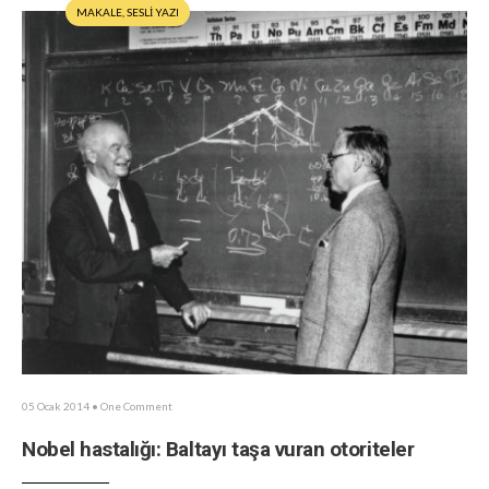
MAKALE
,
SESLİ YAZI
05 Ocak 2014
• One Comment
Nobel hastalığı: Baltayı taşa vuran otoriteler