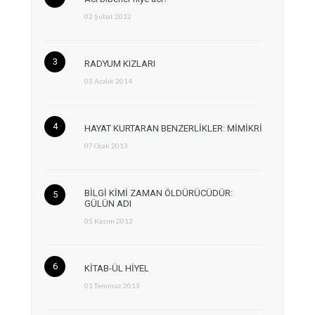
02 Şubat 2012
RADYUM KIZLARI
03 Aralık 2014
HAYAT KURTARAN BENZERLİKLER: MİMİKRİ
07 Ocak 2013
BİLGİ KİMİ ZAMAN ÖLDÜRÜCÜDÜR:
GÜLÜN ADI
05 Kasım 2012
KİTAB-ÜL HİYEL
01 Temmuz 2013