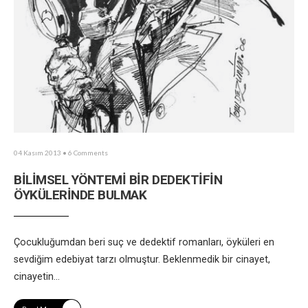
04 Kasım 2013
• 6 Comments
BİLİMSEL YÖNTEMİ BİR DEDEKTİFİN
ÖYKÜLERİNDE BULMAK
Çocukluğumdan beri suç ve dedektif romanları, öyküleri en
sevdiğim edebiyat tarzı olmuştur. Beklenmedik bir cinayet,
cinayetin
...
→