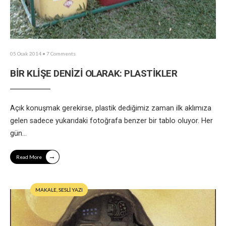
05 Ocak 2014
• 7 Comments
BİR KLİŞE DENİZİ OLARAK: PLASTİKLER
Açık konuşmak gerekirse, plastik dediğimiz zaman ilk aklımıza
gelen sadece yukarıdaki fotoğrafa benzer bir tablo oluyor. Her
gün
...
→
Read More
MAKALE
,
SESLİ YAZI