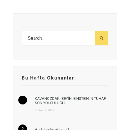
Bu Hafta Okunanlar
KAVANOZDAKİ BEYİN: EINSTEIN’IN TUHAF
SON YOLCULUĞU
03 Aralık 2012
Acı biberler niye acı?