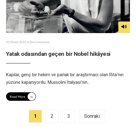
01 Nisan 2013
• One Comment
Yatak odasından geçen bir Nobel hikâyesi
Kapılar, genç bir hekim ve parlak bir araştırmacı olan Rita’nın
yüzüne kapanıyordu. Mussolini İtalyası’nın
...
→
Read More
Yazı
1
2
3
Sonraki
sayfalandırması