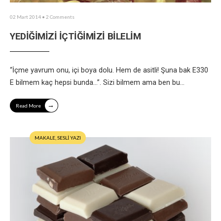
02 Mart 2014
• 2 Comments
YEDİĞİMİZİ İÇTİĞİMİZİ BİLELİM
“İçme yavrum onu, içi boya dolu. Hem de asitli! Şuna bak E330
E bilmem kaç hepsi bunda…”. Sizi bilmem ama ben bu
...
→
Read More
MAKALE
,
SESLİ YAZI