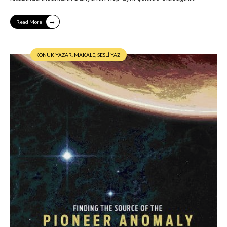
→
Read More
KONUK YAZAR
,
MAKALE
,
SESLİ YAZI