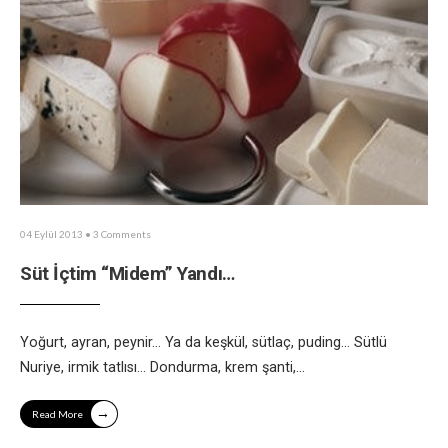
04 Eylül 2013
• 3 Comments
Süt İçtim “Midem” Yandı…
Yoğurt, ayran, peynir… Ya da keşkül, sütlaç, puding… Sütlü
Nuriye, irmik tatlısı… Dondurma, krem şanti,
...
→
Read More