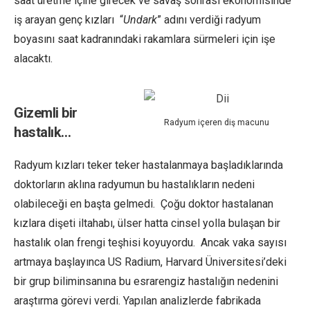
saat üretme içine girecek ve savaş sonrası ekonomisinde
iş arayan genç kızları “
Undark
” adını verdiği radyum
boyasını saat kadranındaki rakamlara sürmeleri için işe
alacaktı.
Gizemli bir
Radyum içeren diş macunu
hastalık…
Radyum kızları teker teker hastalanmaya başladıklarında
doktorların aklına radyumun bu hastalıkların nedeni
olabileceği en başta gelmedi. Çoğu doktor hastalanan
kızlara dişeti iltahabı, ülser hatta cinsel yolla bulaşan bir
hastalık olan frengi teşhisi koyuyordu. Ancak vaka sayısı
artmaya başlayınca US Radium, Harvard Üniversitesi’deki
bir grup biliminsanına bu esrarengiz hastalığın nedenini
araştırma görevi verdi. Yapılan analizlerde fabrikada