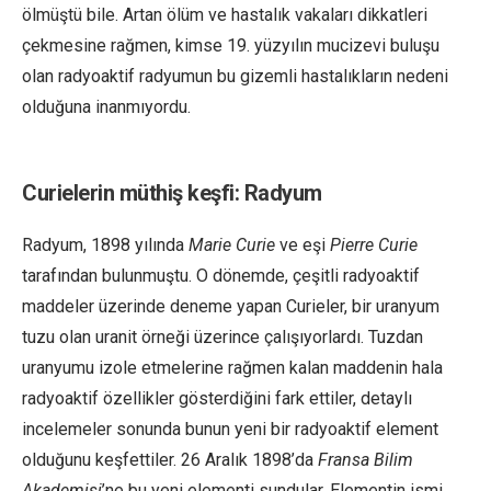
ölmüştü bile. Artan ölüm ve hastalık vakaları dikkatleri
çekmesine rağmen, kimse 19. yüzyılın mucizevi buluşu
olan radyoaktif radyumun bu gizemli hastalıkların nedeni
olduğuna inanmıyordu.
Curielerin müthiş keşfi: Radyum
Radyum, 1898 yılında
Marie Curie
ve eşi
Pierre Curie
tarafından bulunmuştu. O dönemde, çeşitli radyoaktif
maddeler üzerinde deneme yapan Curieler, bir uranyum
tuzu olan uranit örneği üzerince çalışıyorlardı. Tuzdan
uranyumu izole etmelerine rağmen kalan maddenin hala
radyoaktif özellikler gösterdiğini fark ettiler, detaylı
incelemeler sonunda bunun yeni bir radyoaktif element
olduğunu keşfettiler. 26 Aralık 1898’da
Fransa Bilim
Akademisi
’ne bu yeni elementi sundular. Elementin ismi,