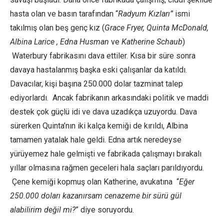
hasta olan ve basın tarafından “
Radyum Kızları”
ismi
takılmış olan beş genç kız (
Grace Fryer, Quinta McDonald,
Albina Larice , Edna Husman
ve
Katherine Schaub
)
Waterbury fabrikasını dava ettiler. Kısa bir süre sonra
davaya hastalanmış başka eski çalışanlar da katıldı.
Davacılar, kişi başına 250.000 dolar tazminat talep
ediyorlardı. Ancak fabrikanın arkasındaki politik ve maddi
destek çok güçlü idi ve dava uzadıkça uzuyordu. Dava
sürerken Quinta’nın iki kalça kemiği de kırıldı, Albina
tamamen yatalak hale geldi. Edna artık neredeyse
yürüyemez hale gelmişti ve fabrikada çalışmayı bırakalı
yıllar olmasına rağmen geceleri hala saçları parıldıyordu.
Çene kemiği kopmuş olan Katherine, avukatına “
Eğer
250.000 doları kazanırsam cenazeme bir sürü gül
alabilirim değil mi?
” diye soruyordu.