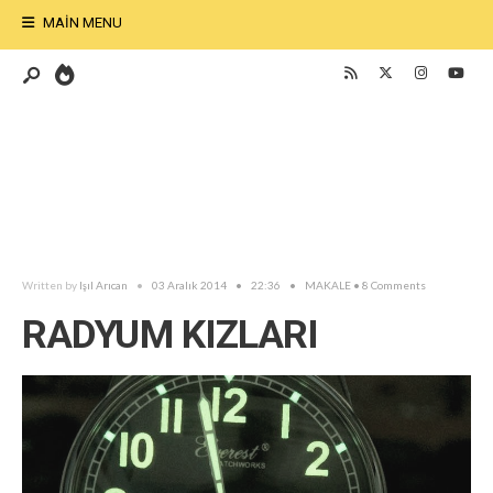
MAIN MENU
Written by
Işıl Arıcan
•
03 Aralık 2014
•
22:36
•
MAKALE
• 8 Comments
RADYUM KIZLARI