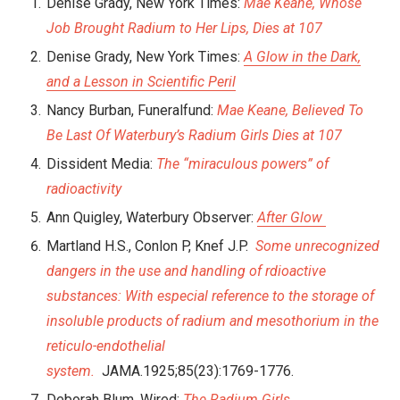
Denise Grady, New York Times:
Mae Keane, Whose
Job Brought Radium to Her Lips, Dies at 107
Denise Grady, New York Times:
A Glow in the Dark,
and a Lesson in Scientific Peril
Nancy Burban, Funeralfund:
Mae Keane, Believed To
Be Last Of Waterbury’s Radium Girls Dies at 107
Dissident Media:
The “miraculous powers” of
radioactivity
Ann Quigley, Waterbury Observer:
After Glow
Martland H.S., Conlon P, Knef J.P.
Some unrecognized
dangers in the use and handling of rdioactive
substances: With especial reference to the storage of
insoluble products of radium and mesothorium in the
reticulo-endothelial
system.
JAMA.1925;85(23):1769-1776.
Deborah Blum, Wired:
The Radium Girls