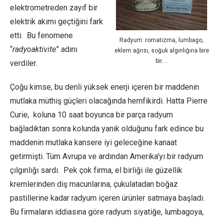
elektrometreden zayıf bir
elektrik akımı geçtiğini fark
etti. Bu fenomene
Radyum: romatizma, lumbago,
“
radyoaktivite
” adını
eklem ağrısı, soğuk algınlığına bire
bir….
verdiler.
Çoğu kimse, bu denli yüksek enerji içeren bir maddenin
mutlaka müthiş güçleri olacağında hemfikirdi. Hatta Pierre
Curie, koluna 10 saat boyunca bir parça radyum
bağladıktan sonra kolunda yanık olduğunu fark edince bu
maddenin mutlaka kansere iyi geleceğine kanaat
getirmişti. Tüm Avrupa ve ardından Amerika’yı bir radyum
çılgınlığı sardı. Pek çok firma, el birliği ile güzellik
kremlerinden diş macunlarına, çukulatadan boğaz
pastillerine kadar radyum içeren ürünler satmaya başladı.
Bu firmaların iddiasına göre radyum siyatiğe, lumbagoya,