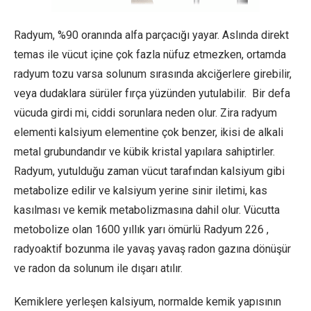
Radyum, %90 oranında alfa parçacığı yayar. Aslında direkt
temas ile vücut içine çok fazla nüfuz etmezken, ortamda
radyum tozu varsa solunum sırasında akciğerlere girebilir,
veya dudaklara sürüler fırça yüzünden yutulabilir. Bir defa
vücuda girdi mi, ciddi sorunlara neden olur. Zira radyum
elementi kalsiyum elementine çok benzer, ikisi de alkali
metal grubundandır ve kübik kristal yapılara sahiptirler.
Radyum, yutulduğu zaman vücut tarafından kalsiyum gibi
metabolize edilir ve kalsiyum yerine sinir iletimi, kas
kasılması ve kemik metabolizmasına dahil olur. Vücutta
metobolize olan 1600 yıllık yarı ömürlü Radyum 226 ,
radyoaktif bozunma ile yavaş yavaş radon gazına dönüşür
ve radon da solunum ile dışarı atılır.
Kemiklere yerleşen kalsiyum, normalde kemik yapısının