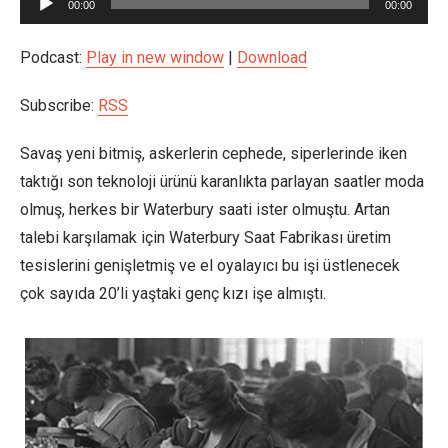
00:00
00:00
oynatıcı
Podcast:
Play in new window
|
Download
Subscribe:
RSS
Savaş yeni bitmiş, askerlerin cephede, siperlerinde iken
taktığı son teknoloji ürünü karanlıkta parlayan saatler moda
olmuş, herkes bir Waterbury saati ister olmuştu. Artan
talebi karşılamak için Waterbury Saat Fabrikası üretim
tesislerini genişletmiş ve el oyalayıcı bu işi üstlenecek
çok sayıda 20’li yaştaki genç kızı işe almıştı.