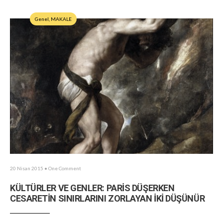
Genel
,
MAKALE
20 Nisan 2015
• One Comment
KÜLTÜRLER VE GENLER: PARİS DÜŞERKEN
CESARETİN SINIRLARINI ZORLAYAN İKİ DÜŞÜNÜR