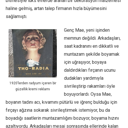
bitmesiyle lüks evlerde aranan bir dekorasyon malzemesi
haline gelmiş, artan talep firmanın hızla büyümesini
sağlamıştı.
Genç Mae, yeni işinden
memnun değildi. Arkadaşları,
saat kadranını en dikkatli ve
muntazam şekilde boyamak
için uğraşıyor, boyaya
daldırdıkları fırçanın ucunu
dudakları yardımıyla
1920’lerden radyum içeren bir
sivrileştirip rakamları öyle
güzellik kremi reklamı
boyuyorlardı. Oysa Mae,
boyanın tadını acı, kıvamını pütürlü ve iğrenç bulduğu için
fırçayı ağzına sokarak sivrileştirmek istemiyor, bu da
boyadığı saatlerin muntazamlığını bozuyor, boyama hızını
azaltıyordu. Arkadaşları mesai sonrasında ellerinde kalan