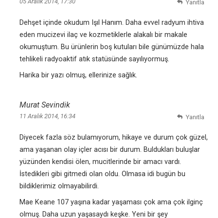
05 Aralık 2014, 17:30
Yanıtla
Dehşet içinde okudum Işıl Hanım. Daha evvel radyum ihtiva
eden mucizevi ilaç ve kozmetiklerle alakalı bir makale
okumuştum. Bu ürünlerin boş kutuları bile günümüzde hala
tehlikeli radyoaktif atık statüsünde sayılıyormuş.
Harika bir yazı olmuş, ellerinize sağlık.
Murat Sevindik
11 Aralık 2014, 16:34
Yanıtla
Diyecek fazla söz bulamıyorum, hikaye ve durum çok güzel,
ama yaşanan olay içler acısı bir durum. Buldukları buluşlar
yüzünden kendisi ölen, mucitlerinde bir amacı vardı.
İstedikleri gibi gitmedi olan oldu. Olmasa idi bugün bu
bildiklerimiz olmayabilirdi.
Mae Keane 107 yaşına kadar yaşaması çok ama çok ilginç
olmuş. Daha uzun yaşasaydı keşke. Yeni bir şey