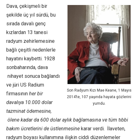
Dava, çekişmeli bir
şekilde üç yıl sürdü, bu
sırada davalı genç
kızlardan 13 tanesi
radyum zehirlemesine
bağlı çeşitli nedenlerle
hayatını kaybetti. 1928
sonbaharında, dava
nihayet sonuca bağlandı
ve jüri US Radium
Son Radyum Kızı Mae Keane, 1 Mayıs
firmasının
her bir
2014’te, 107 yaşında hayata gözlerini
davalıya 10.000 dolar
yumdu.
tazminat ödemesine,
ölene kadar da 600 dolar aylık bağlamasına ve tüm tıbbi
bakım ücretlerini de üstlenmesine
karar verdi. İlaveten,
radyum boyası kullanımına ilişkin ciddi düzenlemeler