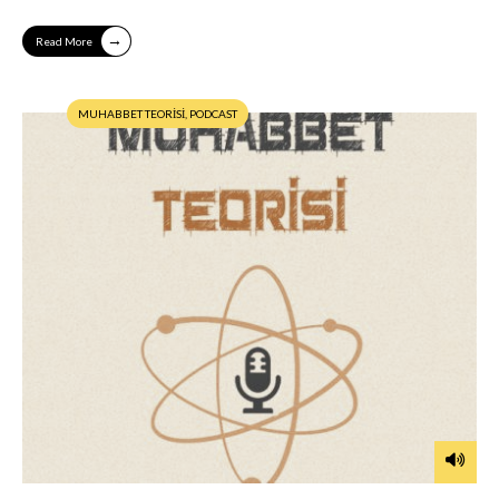
→
Read More
MUHABBET TEORİSİ
,
PODCAST