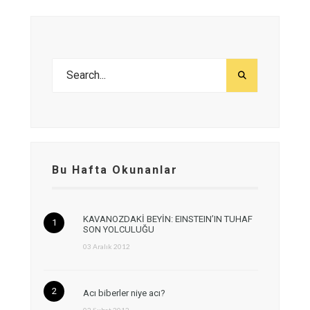
Bu Hafta Okunanlar
KAVANOZDAKİ BEYİN: EINSTEIN’IN TUHAF
SON YOLCULUĞU
03 Aralık 2012
Acı biberler niye acı?
02 Şubat 2012