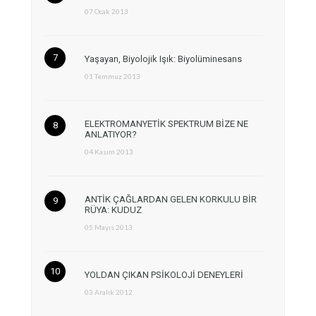
07 Ocak 2013
Yaşayan, Biyolojik Işık: Biyolüminesans
01 Temmuz 2013
ELEKTROMANYETİK SPEKTRUM BİZE NE
ANLATIYOR?
04 Kasım 2013
ANTİK ÇAĞLARDAN GELEN KORKULU BİR
RÜYA: KUDUZ
05 Mayıs 2013
YOLDAN ÇIKAN PSİKOLOJİ DENEYLERİ
03 Aralık 2012