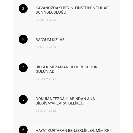
KAVANOZDAKİ BEYİN: EINSTEIN’IN TUHAF
SON YOLCULUĞU
03 Aralık 2012
RADYUM KIZLARI
03 Aralık 2014
BİLGİ KİMİ ZAMAN ÖLDÜRÜCÜDÜR:
GÜLÜN ADI
05 Kasım 2012
DOKUMA TEZGÂHLARINDAN ANA
BİLGİSAYARLARA: DELİKLİ…
05 Kasım 2012
HAYAT KURTARAN BENZERLİKLER: MİMİKRİ