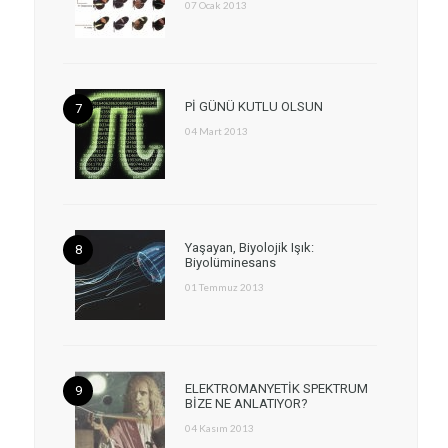
07 Ocak 2013
Pİ GÜNÜ KUTLU OLSUN
04 Mart 2013
Yaşayan, Biyolojik Işık:
Biyolüminesans
01 Temmuz 2013
ELEKTROMANYETİK SPEKTRUM
BİZE NE ANLATIYOR?
04 Kasım 2013