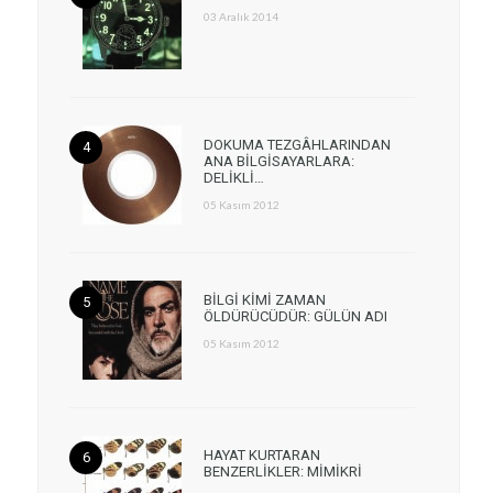
03 Aralık 2014
DOKUMA TEZGÂHLARINDAN
ANA BİLGİSAYARLARA:
DELİKLİ…
05 Kasım 2012
BİLGİ KİMİ ZAMAN
ÖLDÜRÜCÜDÜR: GÜLÜN ADI
05 Kasım 2012
HAYAT KURTARAN
BENZERLİKLER: MİMİKRİ