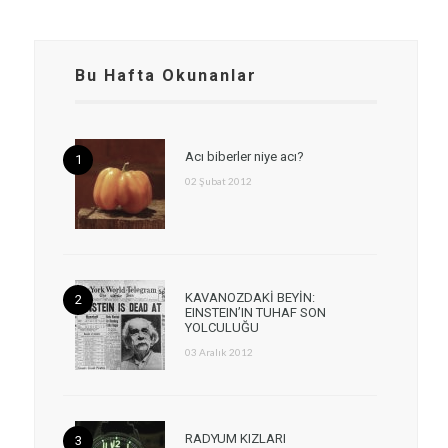
Bu Hafta Okunanlar
Acı biberler niye acı?
02 Şubat 2012
KAVANOZDAKİ BEYİN:
EINSTEIN’IN TUHAF SON
YOLCULUĞU
03 Aralık 2012
RADYUM KIZLARI