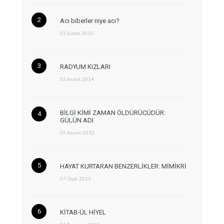
Acı biberler niye acı?
02 Şubat 2012
RADYUM KIZLARI
03 Aralık 2014
BİLGİ KİMİ ZAMAN ÖLDÜRÜCÜDÜR:
GÜLÜN ADI
05 Kasım 2012
HAYAT KURTARAN BENZERLİKLER: MİMİKRİ
07 Ocak 2013
KİTAB-ÜL HİYEL