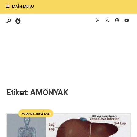
MAIN MENU
Etiket:
AMONYAK
MAKALE
,
SESLİ YAZI