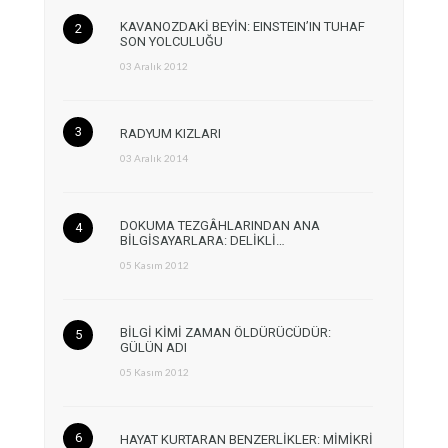
KAVANOZDAKİ BEYİN: EINSTEIN’IN TUHAF
SON YOLCULUĞU
03 Aralık 2012
RADYUM KIZLARI
03 Aralık 2014
DOKUMA TEZGÂHLARINDAN ANA
BİLGİSAYARLARA: DELİKLİ…
05 Kasım 2012
BİLGİ KİMİ ZAMAN ÖLDÜRÜCÜDÜR:
GÜLÜN ADI
05 Kasım 2012
HAYAT KURTARAN BENZERLİKLER: MİMİKRİ