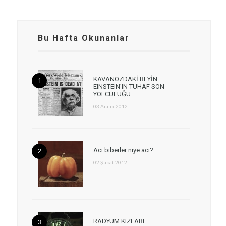
Bu Hafta Okunanlar
KAVANOZDAKİ BEYİN:
EINSTEIN’IN TUHAF SON
YOLCULUĞU
03 Aralık 2012
Acı biberler niye acı?
02 Şubat 2012
RADYUM KIZLARI