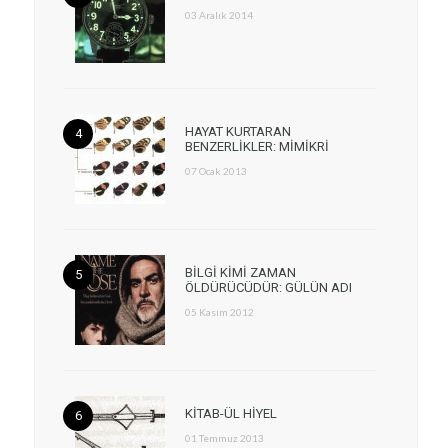
03 Aralık 2014
HAYAT KURTARAN
BENZERLİKLER: MİMİKRİ
07 Ocak 2013
BİLGİ KİMİ ZAMAN
ÖLDÜRÜCÜDÜR: GÜLÜN ADI
05 Kasım 2012
KİTAB-ÜL HİYEL
01 Temmuz 2013