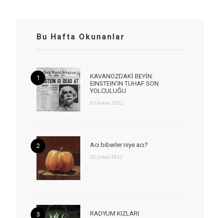
Bu Hafta Okunanlar
KAVANOZDAKİ BEYİN:
EINSTEIN’IN TUHAF SON
YOLCULUĞU
03 Aralık 2012
Acı biberler niye acı?
02 Şubat 2012
RADYUM KIZLARI