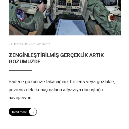
01 Haziran 2012
• 2 Comments
ZENGİNLEŞTİRİLMİŞ GERÇEKLİK ARTIK
GÖZÜMÜZDE
Sadece gözünüze takacağınız bir lens veya gözlükle,
çevrenizdeki konuşmaların altyazıya dönüştüğü,
navigasyon
...
→
Read More