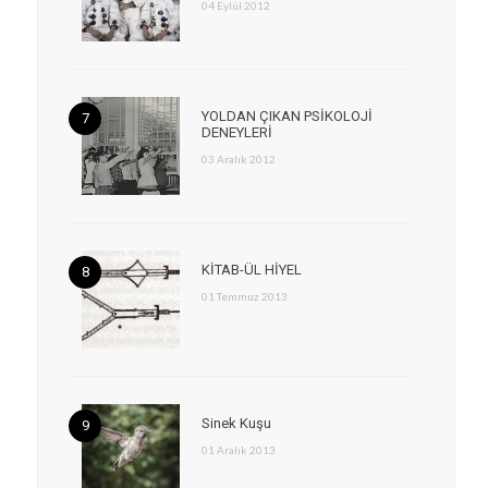
04 Eylül 2012
YOLDAN ÇIKAN PSİKOLOJİ
DENEYLERİ
03 Aralık 2012
KİTAB-ÜL HİYEL
01 Temmuz 2013
Sinek Kuşu
01 Aralık 2013