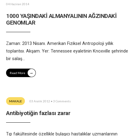
04 Haziran 2014
1000 YAŞINDAKİ ALMANYALININ AĞZINDAKİ
GENOMLAR
Zaman: 2013 Nisanı. Amerikan Fiziksel Antropoloji yıllık
toplantısı. Akşam. Yer: Tennessee eyaletinin Knoxville şehrinde
bir salaş
...
→
Read More
MAKALE
03 Aralık 2012
• 3 Comments
Antibiyotiğin fazlası zarar
Tıp fakültesinde özellikle bulaşıcı hastalıklar uzmanlarının