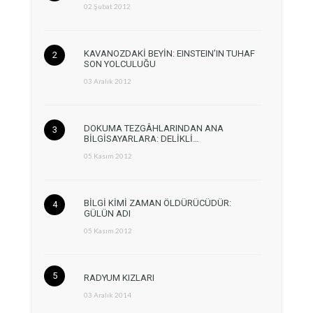
02 Şubat 2012
KAVANOZDAKİ BEYİN: EINSTEIN’IN TUHAF
SON YOLCULUĞU
03 Aralık 2012
DOKUMA TEZGÂHLARINDAN ANA
BİLGİSAYARLARA: DELİKLİ…
05 Kasım 2012
BİLGİ KİMİ ZAMAN ÖLDÜRÜCÜDÜR:
GÜLÜN ADI
05 Kasım 2012
RADYUM KIZLARI
03 Aralık 2014