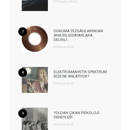
01 Temmuz 2013
DOKUMA TEZGÂHLARINDAN
ANA BİLGİSAYARLARA:
DELİKLİ…
05 Kasım 2012
ELEKTROMANYETİK SPEKTRUM
BİZE NE ANLATIYOR?
04 Kasım 2013
YOLDAN ÇIKAN PSİKOLOJİ
DENEYLERİ
03 Aralık 2012