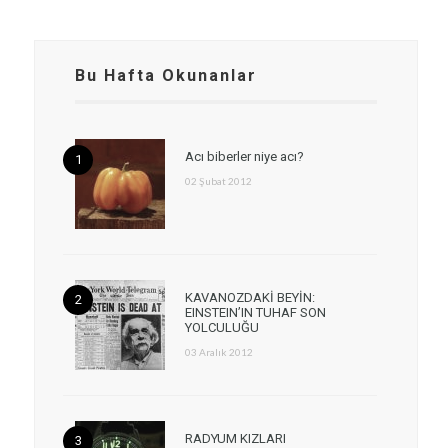
Bu Hafta Okunanlar
Acı biberler niye acı?
02 Şubat 2012
KAVANOZDAKİ BEYİN:
EINSTEIN’IN TUHAF SON
YOLCULUĞU
03 Aralık 2012
RADYUM KIZLARI