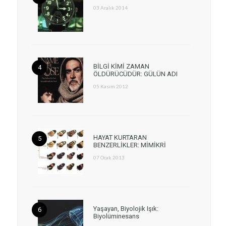
03 Aralık 2014
BİLGİ KİMİ ZAMAN
ÖLDÜRÜCÜDÜR: GÜLÜN ADI
05 Kasım 2012
HAYAT KURTARAN
BENZERLİKLER: MİMİKRİ
07 Ocak 2013
Yaşayan, Biyolojik Işık:
Biyolüminesans