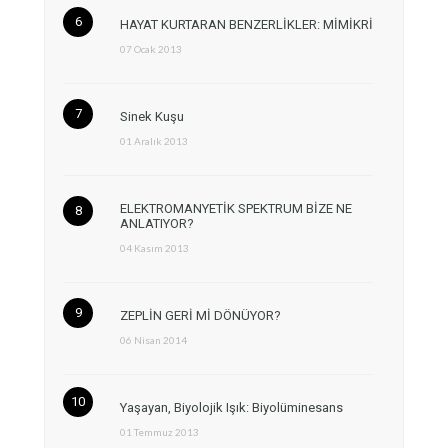
HAYAT KURTARAN BENZERLİKLER: MİMİKRİ
07 Ocak 2013
Sinek Kuşu
01 Aralık 2013
ELEKTROMANYETİK SPEKTRUM BİZE NE
ANLATIYOR?
04 Kasım 2013
ZEPLİN GERİ Mİ DÖNÜYOR?
06 Nisan 2014
Yaşayan, Biyolojik Işık: Biyolüminesans
01 Temmuz 2013