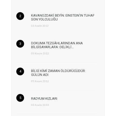
KAVANOZDAKİ BEYİN: EINSTEIN’IN TUHAF
SON YOLCULUĞU
03 Aralık 2012
DOKUMA TEZGÂHLARINDAN ANA
BİLGİSAYARLARA: DELİKLİ…
05 Kasım 2012
BİLGİ KİMİ ZAMAN ÖLDÜRÜCÜDÜR:
GÜLÜN ADI
05 Kasım 2012
RADYUM KIZLARI
03 Aralık 2014