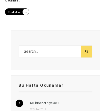
Oyunları
...
→
Read More
Bu Hafta Okunanlar
Acı biberler niye acı?
02 Şubat 2012