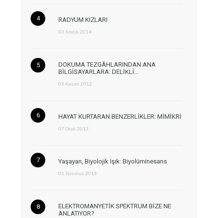
RADYUM KIZLARI
03 Aralık 2014
DOKUMA TEZGÂHLARINDAN ANA
BİLGİSAYARLARA: DELİKLİ…
05 Kasım 2012
HAYAT KURTARAN BENZERLİKLER: MİMİKRİ
07 Ocak 2013
Yaşayan, Biyolojik Işık: Biyolüminesans
01 Temmuz 2013
ELEKTROMANYETİK SPEKTRUM BİZE NE
ANLATIYOR?