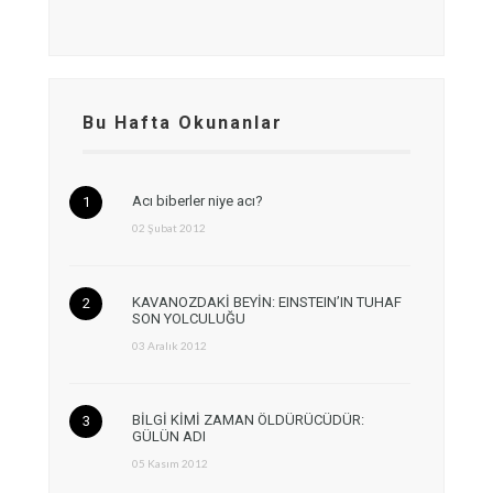
Bu Hafta Okunanlar
Acı biberler niye acı?
02 Şubat 2012
KAVANOZDAKİ BEYİN: EINSTEIN’IN TUHAF
SON YOLCULUĞU
03 Aralık 2012
BİLGİ KİMİ ZAMAN ÖLDÜRÜCÜDÜR:
GÜLÜN ADI
05 Kasım 2012