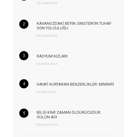
02 Şubat 2012
KAVANOZDAKİ BEYİN: EINSTEIN’IN TUHAF
SON YOLCULUĞU
03 Aralık 2012
RADYUM KIZLARI
03 Aralık 2014
HAYAT KURTARAN BENZERLİKLER: MİMİKRİ
07 Ocak 2013
BİLGİ KİMİ ZAMAN ÖLDÜRÜCÜDÜR:
GÜLÜN ADI
05 Kasım 2012