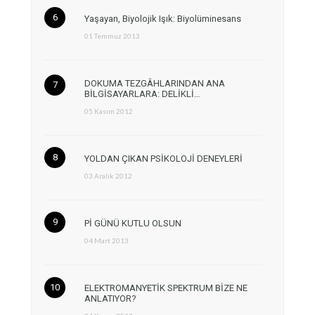
Yaşayan, Biyolojik Işık: Biyolüminesans
01 Temmuz 2013
DOKUMA TEZGÂHLARINDAN ANA
BİLGİSAYARLARA: DELİKLİ…
05 Kasım 2012
YOLDAN ÇIKAN PSİKOLOJİ DENEYLERİ
03 Aralık 2012
Pİ GÜNÜ KUTLU OLSUN
04 Mart 2013
ELEKTROMANYETİK SPEKTRUM BİZE NE
ANLATIYOR?