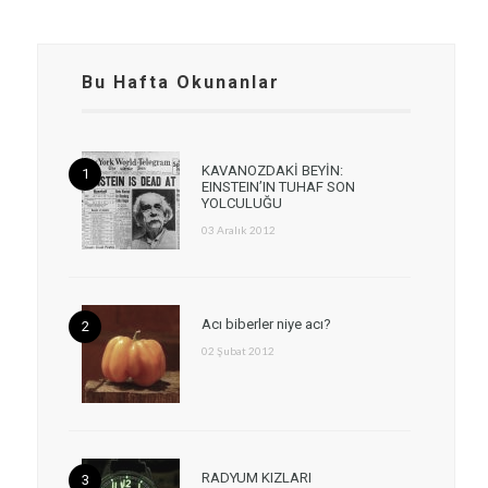
Bu Hafta Okunanlar
KAVANOZDAKİ BEYİN:
EINSTEIN’IN TUHAF SON
YOLCULUĞU
03 Aralık 2012
Acı biberler niye acı?
02 Şubat 2012
RADYUM KIZLARI