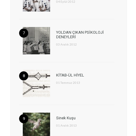
04 Eylül 2012
YOLDAN ÇIKAN PSİKOLOJİ
DENEYLERİ
03 Aralık 2012
KİTAB-ÜL HİYEL
01 Temmuz 2013
Sinek Kuşu
01 Aralık 2013