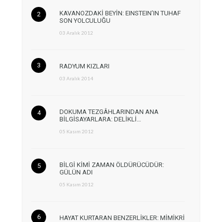
KAVANOZDAKİ BEYİN: EINSTEIN’IN TUHAF
SON YOLCULUĞU
03 Aralık 2012
RADYUM KIZLARI
03 Aralık 2014
DOKUMA TEZGÂHLARINDAN ANA
BİLGİSAYARLARA: DELİKLİ…
05 Kasım 2012
BİLGİ KİMİ ZAMAN ÖLDÜRÜCÜDÜR:
GÜLÜN ADI
05 Kasım 2012
HAYAT KURTARAN BENZERLİKLER: MİMİKRİ