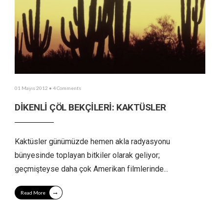
01 Mayıs 2012
• 4 Comments
DİKENLİ ÇÖL BEKÇİLERİ: KAKTÜSLER
Kaktüsler günümüzde hemen akla radyasyonu
bünyesinde toplayan bitkiler olarak geliyor;
geçmişteyse daha çok Amerikan filmlerinde
...
→
Read More