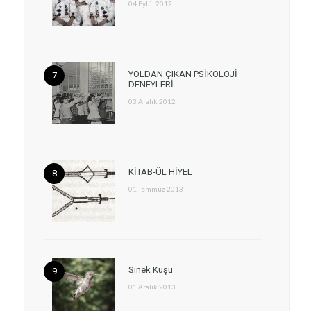
04 Eylül 2012
YOLDAN ÇIKAN PSİKOLOJİ
DENEYLERİ
03 Aralık 2012
KİTAB-ÜL HİYEL
01 Temmuz 2013
Sinek Kuşu
01 Aralık 2013