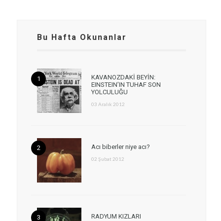
Bu Hafta Okunanlar
KAVANOZDAKİ BEYİN:
EINSTEIN’IN TUHAF SON
YOLCULUĞU
03 Aralık 2012
Acı biberler niye acı?
02 Şubat 2012
RADYUM KIZLARI