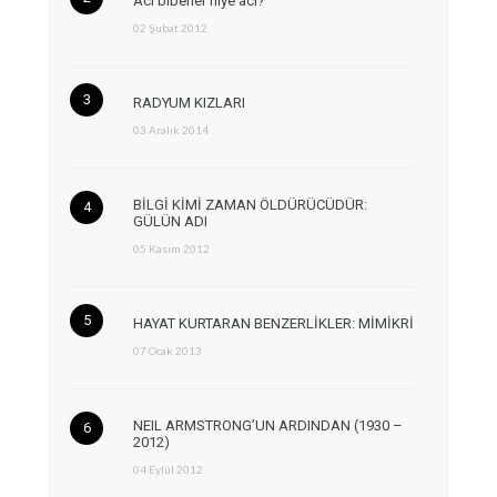
Acı biberler niye acı?
02 Şubat 2012
RADYUM KIZLARI
03 Aralık 2014
BİLGİ KİMİ ZAMAN ÖLDÜRÜCÜDÜR:
GÜLÜN ADI
05 Kasım 2012
HAYAT KURTARAN BENZERLİKLER: MİMİKRİ
07 Ocak 2013
NEIL ARMSTRONG’UN ARDINDAN (1930 –
2012)
04 Eylül 2012