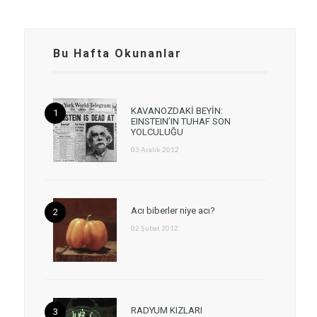
Bu Hafta Okunanlar
KAVANOZDAKİ BEYİN:
EINSTEIN’IN TUHAF SON
YOLCULUĞU
03 Aralık 2012
Acı biberler niye acı?
02 Şubat 2012
RADYUM KIZLARI