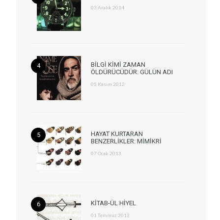
03 Aralık 2014
BİLGİ KİMİ ZAMAN
ÖLDÜRÜCÜDÜR: GÜLÜN ADI
05 Kasım 2012
HAYAT KURTARAN
BENZERLİKLER: MİMİKRİ
07 Ocak 2013
KİTAB-ÜL HİYEL
01 Temmuz 2013