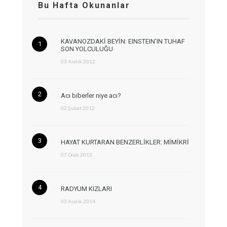
Bu Hafta Okunanlar
KAVANOZDAKİ BEYİN: EINSTEIN’IN TUHAF
SON YOLCULUĞU
03 Aralık 2012
Acı biberler niye acı?
02 Şubat 2012
HAYAT KURTARAN BENZERLİKLER: MİMİKRİ
07 Ocak 2013
RADYUM KIZLARI
03 Aralık 2014