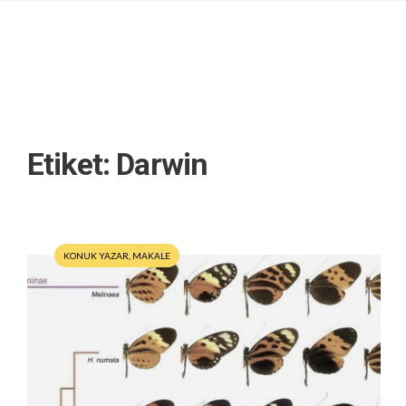
Etiket:
Darwin
KONUK YAZAR
,
MAKALE