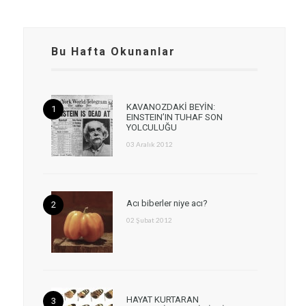
Bu Hafta Okunanlar
KAVANOZDAKİ BEYİN:
EINSTEIN’IN TUHAF SON
YOLCULUĞU
03 Aralık 2012
Acı biberler niye acı?
02 Şubat 2012
HAYAT KURTARAN