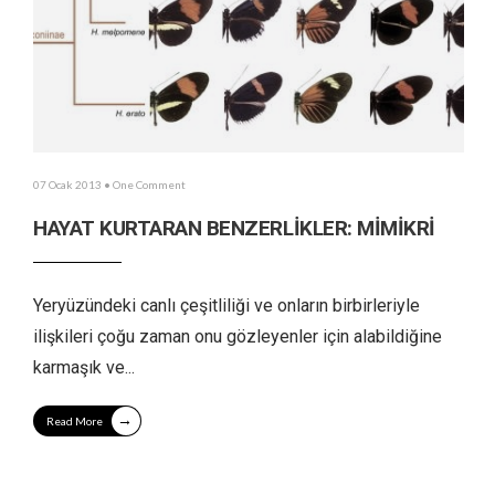
07 Ocak 2013
• One Comment
HAYAT KURTARAN BENZERLİKLER: MİMİKRİ
Yeryüzündeki canlı çeşitliliği ve onların birbirleriyle
ilişkileri çoğu zaman onu gözleyenler için alabildiğine
karmaşık ve
...
→
Read More