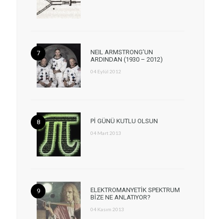
NEIL ARMSTRONG’UN
ARDINDAN (1930 – 2012)
04 Eylül 2012
Pİ GÜNÜ KUTLU OLSUN
04 Mart 2013
ELEKTROMANYETİK SPEKTRUM
BİZE NE ANLATIYOR?
04 Kasım 2013