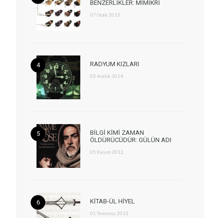
BENZERLİKLER: MİMİKRİ
07 Ocak 2013
RADYUM KIZLARI
03 Aralık 2014
BİLGİ KİMİ ZAMAN
ÖLDÜRÜCÜDÜR: GÜLÜN ADI
05 Kasım 2012
KİTAB-ÜL HİYEL
01 Temmuz 2013