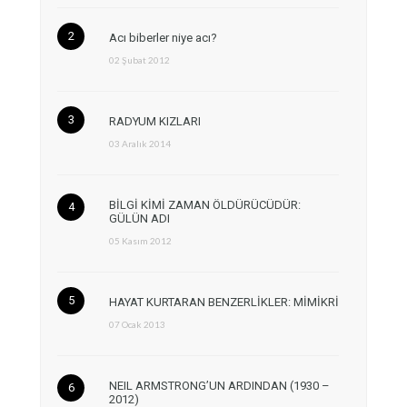
Acı biberler niye acı?
02 Şubat 2012
RADYUM KIZLARI
03 Aralık 2014
BİLGİ KİMİ ZAMAN ÖLDÜRÜCÜDÜR:
GÜLÜN ADI
05 Kasım 2012
HAYAT KURTARAN BENZERLİKLER: MİMİKRİ
07 Ocak 2013
NEIL ARMSTRONG’UN ARDINDAN (1930 –
2012)