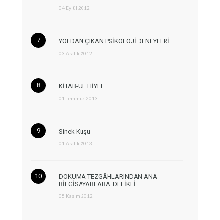
04 Eylül 2012
YOLDAN ÇIKAN PSİKOLOJİ DENEYLERİ
03 Aralık 2012
KİTAB-ÜL HİYEL
01 Temmuz 2013
Sinek Kuşu
01 Aralık 2013
DOKUMA TEZGÂHLARINDAN ANA
BİLGİSAYARLARA: DELİKLİ…
05 Kasım 2012