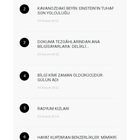
KAVANOZDAKİ BEYİN: EINSTEIN’IN TUHAF
SON YOLCULUĞU
03 Aralık 2012
DOKUMA TEZGÂHLARINDAN ANA
BİLGİSAYARLARA: DELİKLİ…
05 Kasım 2012
BİLGİ KİMİ ZAMAN ÖLDÜRÜCÜDÜR:
GÜLÜN ADI
05 Kasım 2012
RADYUM KIZLARI
03 Aralık 2014
HAYAT KURTARAN BENZERLİKLER: MİMİKRİ