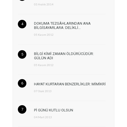
03 Aralık 2014
DOKUMA TEZGÂHLARINDAN ANA
BİLGİSAYARLARA: DELİKLİ…
05 Kasım 2012
BİLGİ KİMİ ZAMAN ÖLDÜRÜCÜDÜR:
GÜLÜN ADI
05 Kasım 2012
HAYAT KURTARAN BENZERLİKLER: MİMİKRİ
07 Ocak 2013
Pİ GÜNÜ KUTLU OLSUN
04 Mart 2013