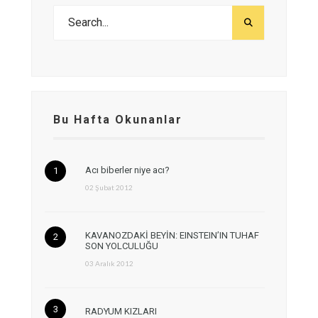
Bu Hafta Okunanlar
Acı biberler niye acı?
02 Şubat 2012
KAVANOZDAKİ BEYİN: EINSTEIN’IN TUHAF
SON YOLCULUĞU
03 Aralık 2012
RADYUM KIZLARI