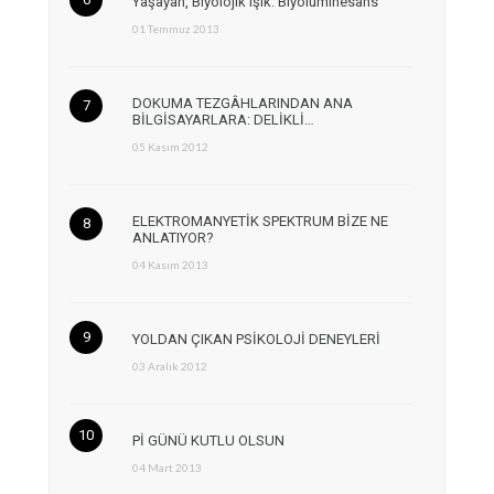
Yaşayan, Biyolojik Işık: Biyolüminesans
01 Temmuz 2013
DOKUMA TEZGÂHLARINDAN ANA
BİLGİSAYARLARA: DELİKLİ…
05 Kasım 2012
ELEKTROMANYETİK SPEKTRUM BİZE NE
ANLATIYOR?
04 Kasım 2013
YOLDAN ÇIKAN PSİKOLOJİ DENEYLERİ
03 Aralık 2012
Pİ GÜNÜ KUTLU OLSUN
04 Mart 2013