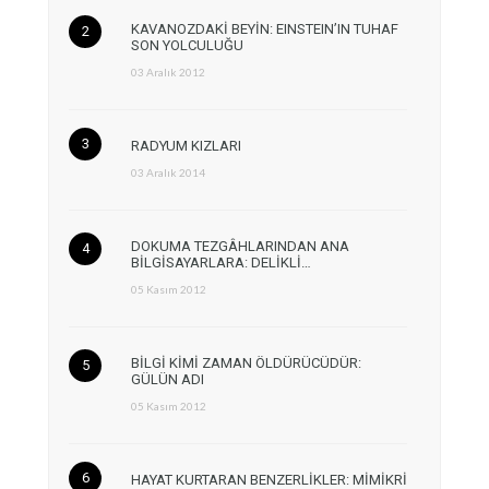
KAVANOZDAKİ BEYİN: EINSTEIN’IN TUHAF
SON YOLCULUĞU
03 Aralık 2012
RADYUM KIZLARI
03 Aralık 2014
DOKUMA TEZGÂHLARINDAN ANA
BİLGİSAYARLARA: DELİKLİ…
05 Kasım 2012
BİLGİ KİMİ ZAMAN ÖLDÜRÜCÜDÜR:
GÜLÜN ADI
05 Kasım 2012
HAYAT KURTARAN BENZERLİKLER: MİMİKRİ