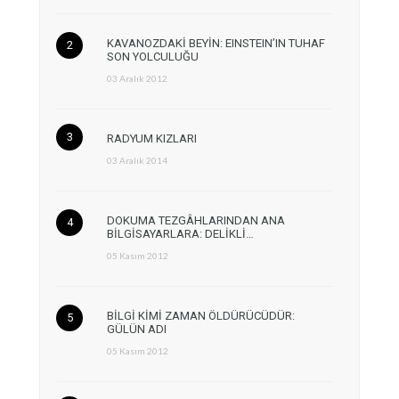
KAVANOZDAKİ BEYİN: EINSTEIN’IN TUHAF
SON YOLCULUĞU
03 Aralık 2012
RADYUM KIZLARI
03 Aralık 2014
DOKUMA TEZGÂHLARINDAN ANA
BİLGİSAYARLARA: DELİKLİ…
05 Kasım 2012
BİLGİ KİMİ ZAMAN ÖLDÜRÜCÜDÜR:
GÜLÜN ADI
05 Kasım 2012