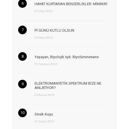
HAYAT KURTARAN BENZERLİKLER: MİMİKRİ
07 Ocak 2013
Pİ GÜNÜ KUTLU OLSUN
04 Mart 2013
Yaşayan, Biyolojik Işık: Biyolüminesans
01 Temmuz 2013
ELEKTROMANYETİK SPEKTRUM BİZE NE
ANLATIYOR?
04 Kasım 2013
Sinek Kuşu
01 Aralık 2013