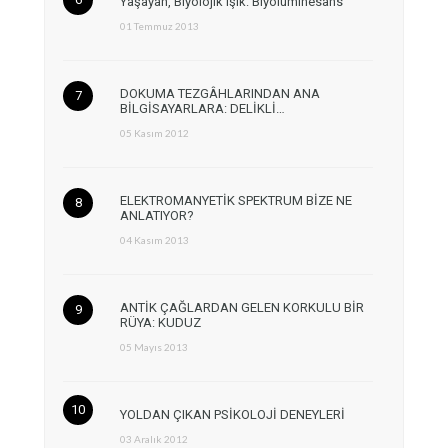
Yaşayan, Biyolojik Işık: Biyolüminesans
01 Temmuz 2013
DOKUMA TEZGÂHLARINDAN ANA
BİLGİSAYARLARA: DELİKLİ…
05 Kasım 2012
ELEKTROMANYETİK SPEKTRUM BİZE NE
ANLATIYOR?
04 Kasım 2013
ANTİK ÇAĞLARDAN GELEN KORKULU BİR
RÜYA: KUDUZ
05 Mayıs 2013
YOLDAN ÇIKAN PSİKOLOJİ DENEYLERİ
03 Aralık 2012