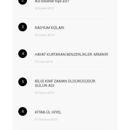
Acı biberler niye acı?
02 Şubat 2012
RADYUM KIZLARI
03 Aralık 2014
HAYAT KURTARAN BENZERLİKLER: MİMİKRİ
07 Ocak 2013
BİLGİ KİMİ ZAMAN ÖLDÜRÜCÜDÜR:
GÜLÜN ADI
05 Kasım 2012
KİTAB-ÜL HİYEL
01 Temmuz 2013