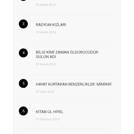
02 Şubat 2012
RADYUM KIZLARI
03 Aralık 2014
BİLGİ KİMİ ZAMAN ÖLDÜRÜCÜDÜR:
GÜLÜN ADI
05 Kasım 2012
HAYAT KURTARAN BENZERLİKLER: MİMİKRİ
07 Ocak 2013
KİTAB-ÜL HİYEL
01 Temmuz 2013