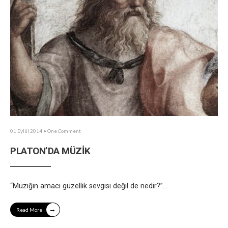
01 Eylül 2014
• One Comment
PLATON’DA MÜZİK
“Müziğin amacı güzellik sevgisi değil de nedir?”
...
→
Read More