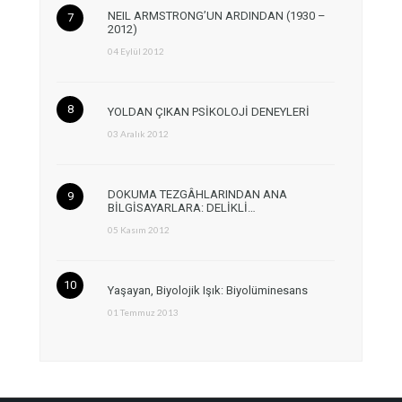
NEIL ARMSTRONG’UN ARDINDAN (1930 –
2012)
04 Eylül 2012
YOLDAN ÇIKAN PSİKOLOJİ DENEYLERİ
03 Aralık 2012
DOKUMA TEZGÂHLARINDAN ANA
BİLGİSAYARLARA: DELİKLİ…
05 Kasım 2012
Yaşayan, Biyolojik Işık: Biyolüminesans
01 Temmuz 2013