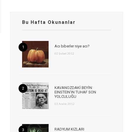
Bu Hafta Okunanlar
Acı biberler niye acı?
02 Şubat 2012
KAVANOZDAKİ BEYİN:
EINSTEIN’IN TUHAF SON
YOLCULUĞU
03 Aralık 2012
RADYUM KIZLARI