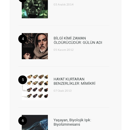
03 Aralık 2014
BİLGİ KİMİ ZAMAN
ÖLDÜRÜCÜDÜR: GÜLÜN ADI
05 Kasım 2012
HAYAT KURTARAN
BENZERLİKLER: MİMİKRİ
07 Ocak 2013
Yaşayan, Biyolojik Işık:
Biyolüminesans