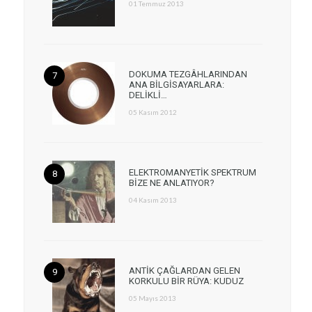
01 Temmuz 2013
DOKUMA TEZGÂHLARINDAN
ANA BİLGİSAYARLARA:
DELİKLİ…
05 Kasım 2012
ELEKTROMANYETİK SPEKTRUM
BİZE NE ANLATIYOR?
04 Kasım 2013
ANTİK ÇAĞLARDAN GELEN
KORKULU BİR RÜYA: KUDUZ
05 Mayıs 2013