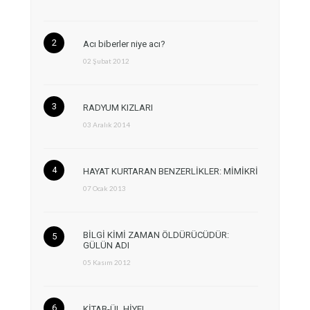
Acı biberler niye acı?
02 Şubat 2012
RADYUM KIZLARI
03 Aralık 2014
HAYAT KURTARAN BENZERLİKLER: MİMİKRİ
07 Ocak 2013
BİLGİ KİMİ ZAMAN ÖLDÜRÜCÜDÜR:
GÜLÜN ADI
05 Kasım 2012
KİTAB-ÜL HİYEL