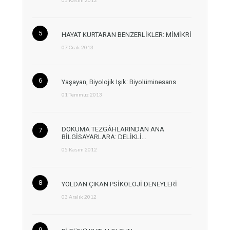
05 Kasım 2012
HAYAT KURTARAN BENZERLİKLER: MİMİKRİ
07 Ocak 2013
Yaşayan, Biyolojik Işık: Biyolüminesans
01 Temmuz 2013
DOKUMA TEZGÂHLARINDAN ANA
BİLGİSAYARLARA: DELİKLİ…
05 Kasım 2012
YOLDAN ÇIKAN PSİKOLOJİ DENEYLERİ
03 Aralık 2012