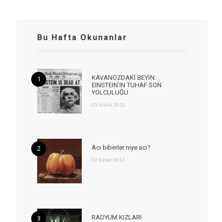
Bu Hafta Okunanlar
KAVANOZDAKİ BEYİN:
EINSTEIN’IN TUHAF SON
YOLCULUĞU
03 Aralık 2012
Acı biberler niye acı?
02 Şubat 2012
RADYUM KIZLARI