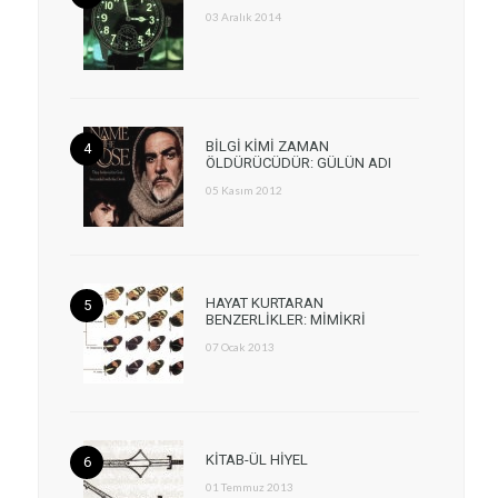
03 Aralık 2014
BİLGİ KİMİ ZAMAN
ÖLDÜRÜCÜDÜR: GÜLÜN ADI
05 Kasım 2012
HAYAT KURTARAN
BENZERLİKLER: MİMİKRİ
07 Ocak 2013
KİTAB-ÜL HİYEL
01 Temmuz 2013