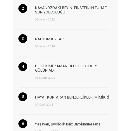
KAVANOZDAKİ BEYİN: EINSTEIN’IN TUHAF
SON YOLCULUĞU
03 Aralık 2012
RADYUM KIZLARI
03 Aralık 2014
BİLGİ KİMİ ZAMAN ÖLDÜRÜCÜDÜR:
GÜLÜN ADI
05 Kasım 2012
HAYAT KURTARAN BENZERLİKLER: MİMİKRİ
07 Ocak 2013
Yaşayan, Biyolojik Işık: Biyolüminesans