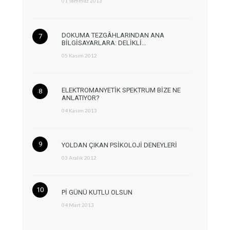
01 Temmuz 2013
DOKUMA TEZGÂHLARINDAN ANA
BİLGİSAYARLARA: DELİKLİ…
05 Kasım 2012
ELEKTROMANYETİK SPEKTRUM BİZE NE
ANLATIYOR?
04 Kasım 2013
YOLDAN ÇIKAN PSİKOLOJİ DENEYLERİ
03 Aralık 2012
Pİ GÜNÜ KUTLU OLSUN
04 Mart 2013