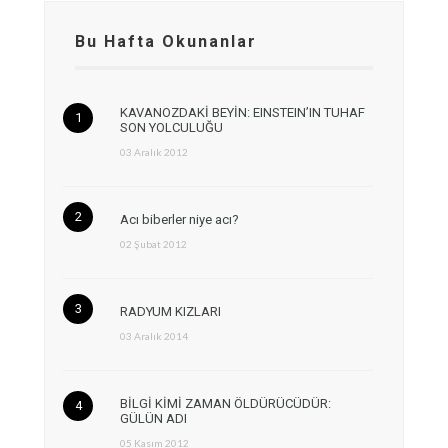
Bu Hafta Okunanlar
KAVANOZDAKİ BEYİN: EINSTEIN’IN TUHAF
SON YOLCULUĞU
03 Aralık 2012
Acı biberler niye acı?
02 Şubat 2012
RADYUM KIZLARI
03 Aralık 2014
BİLGİ KİMİ ZAMAN ÖLDÜRÜCÜDÜR:
GÜLÜN ADI
05 Kasım 2012