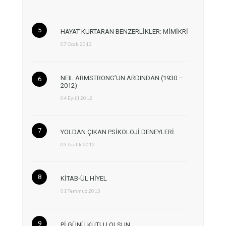
HAYAT KURTARAN BENZERLİKLER: MİMİKRİ
07 Ocak 2013
NEIL ARMSTRONG’UN ARDINDAN (1930 –
2012)
04 Eylül 2012
YOLDAN ÇIKAN PSİKOLOJİ DENEYLERİ
03 Aralık 2012
KİTAB-ÜL HİYEL
01 Temmuz 2013
Pİ GÜNÜ KUTLU OLSUN