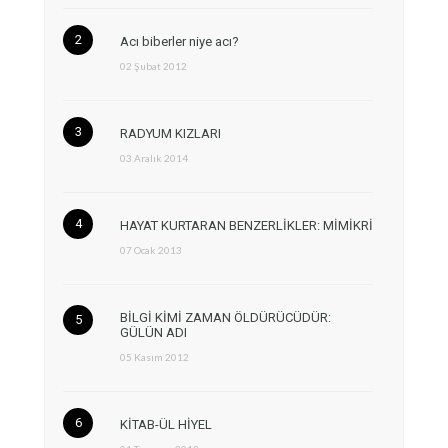
Acı biberler niye acı?
02 Şubat 2012
RADYUM KIZLARI
03 Aralık 2014
HAYAT KURTARAN BENZERLİKLER: MİMİKRİ
07 Ocak 2013
BİLGİ KİMİ ZAMAN ÖLDÜRÜCÜDÜR:
GÜLÜN ADI
05 Kasım 2012
KİTAB-ÜL HİYEL