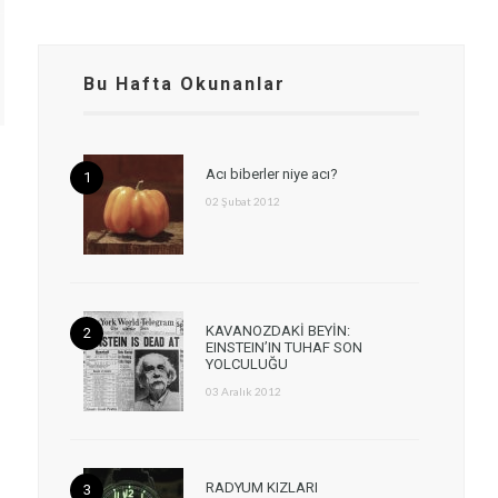
Bu Hafta Okunanlar
Acı biberler niye acı?
02 Şubat 2012
KAVANOZDAKİ BEYİN:
EINSTEIN’IN TUHAF SON
YOLCULUĞU
03 Aralık 2012
RADYUM KIZLARI