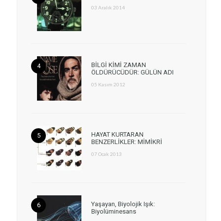
03 Aralık 2014
BİLGİ KİMİ ZAMAN
ÖLDÜRÜCÜDÜR: GÜLÜN ADI
05 Kasım 2012
HAYAT KURTARAN
BENZERLİKLER: MİMİKRİ
07 Ocak 2013
Yaşayan, Biyolojik Işık:
Biyolüminesans