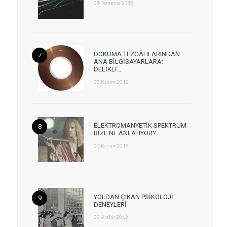
01 Temmuz 2013
DOKUMA TEZGÂHLARINDAN
ANA BİLGİSAYARLARA:
DELİKLİ…
05 Kasım 2012
ELEKTROMANYETİK SPEKTRUM
BİZE NE ANLATIYOR?
04 Kasım 2013
YOLDAN ÇIKAN PSİKOLOJİ
DENEYLERİ
03 Aralık 2012