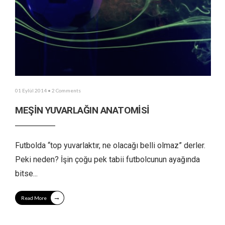
01 Eylül 2014
• 2 Comments
MEŞİN YUVARLAĞIN ANATOMİSİ
Futbolda “top yuvarlaktır, ne olacağı belli olmaz” derler.
Peki neden? İşin çoğu pek tabii futbolcunun ayağında
bitse
...
→
Read More