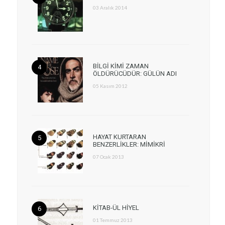
03 Aralık 2014
BİLGİ KİMİ ZAMAN
ÖLDÜRÜCÜDÜR: GÜLÜN ADI
05 Kasım 2012
HAYAT KURTARAN
BENZERLİKLER: MİMİKRİ
07 Ocak 2013
KİTAB-ÜL HİYEL
01 Temmuz 2013