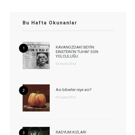
Bu Hafta Okunanlar
KAVANOZDAKİ BEYİN:
EINSTEIN’IN TUHAF SON
YOLCULUĞU
03 Aralık 2012
Acı biberler niye acı?
02 Şubat 2012
RADYUM KIZLARI