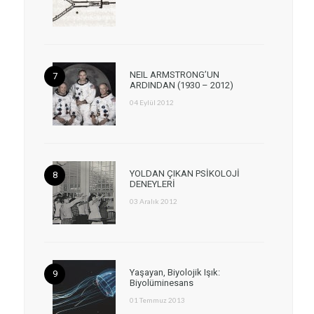
NEIL ARMSTRONG’UN
ARDINDAN (1930 – 2012)
04 Eylül 2012
YOLDAN ÇIKAN PSİKOLOJİ
DENEYLERİ
03 Aralık 2012
Yaşayan, Biyolojik Işık:
Biyolüminesans
01 Temmuz 2013