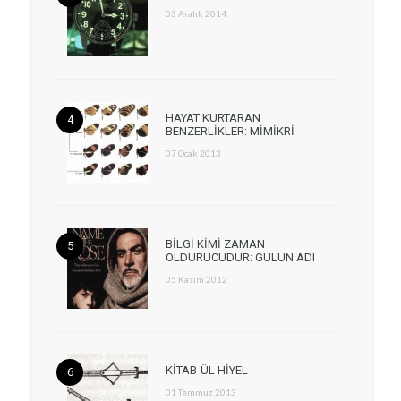
03 Aralık 2014
HAYAT KURTARAN
BENZERLİKLER: MİMİKRİ
07 Ocak 2013
BİLGİ KİMİ ZAMAN
ÖLDÜRÜCÜDÜR: GÜLÜN ADI
05 Kasım 2012
KİTAB-ÜL HİYEL
01 Temmuz 2013