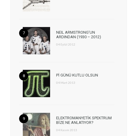
NEIL ARMSTRONG’UN
ARDINDAN (1930 – 2012)
04 Eylül 2012
Pİ GÜNÜ KUTLU OLSUN
04 Mart 2013
ELEKTROMANYETİK SPEKTRUM
BİZE NE ANLATIYOR?
04 Kasım 2013