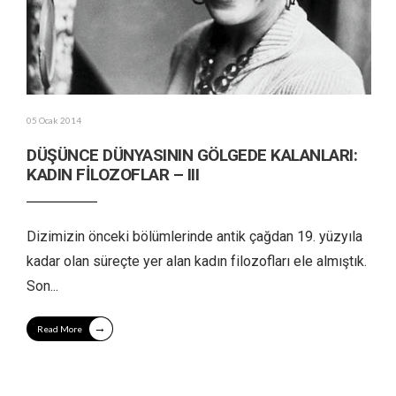
05 Ocak 2014
DÜŞÜNCE DÜNYASININ GÖLGEDE KALANLARI:
KADIN FİLOZOFLAR – III
Dizimizin önceki bölümlerinde antik çağdan 19. yüzyıla
kadar olan süreçte yer alan kadın filozofları ele almıştık.
Son
...
→
Read More