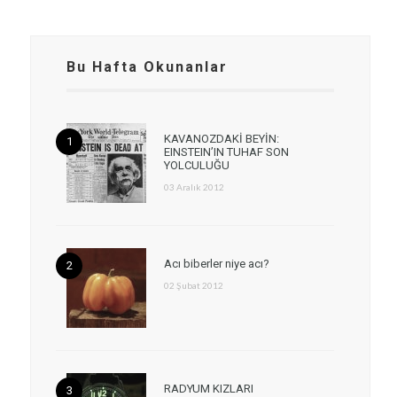
Bu Hafta Okunanlar
KAVANOZDAKİ BEYİN:
EINSTEIN’IN TUHAF SON
YOLCULUĞU
03 Aralık 2012
Acı biberler niye acı?
02 Şubat 2012
RADYUM KIZLARI