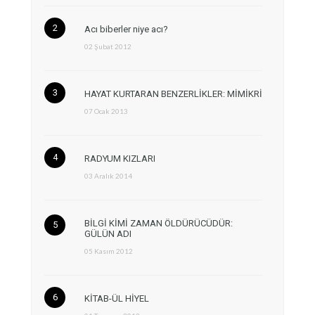
Acı biberler niye acı?
02 Şubat 2012
HAYAT KURTARAN BENZERLİKLER: MİMİKRİ
07 Ocak 2013
RADYUM KIZLARI
03 Aralık 2014
BİLGİ KİMİ ZAMAN ÖLDÜRÜCÜDÜR:
GÜLÜN ADI
05 Kasım 2012
KİTAB-ÜL HİYEL