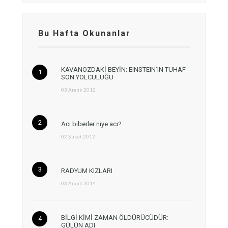
Bu Hafta Okunanlar
KAVANOZDAKİ BEYİN: EINSTEIN’IN TUHAF
SON YOLCULUĞU
03 Aralık 2012
Acı biberler niye acı?
02 Şubat 2012
RADYUM KIZLARI
03 Aralık 2014
BİLGİ KİMİ ZAMAN ÖLDÜRÜCÜDÜR:
GÜLÜN ADI