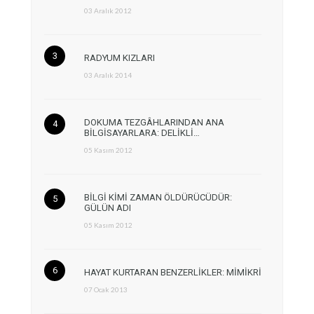
03 Aralık 2012
RADYUM KIZLARI
03 Aralık 2014
DOKUMA TEZGÂHLARINDAN ANA
BİLGİSAYARLARA: DELİKLİ…
05 Kasım 2012
BİLGİ KİMİ ZAMAN ÖLDÜRÜCÜDÜR:
GÜLÜN ADI
05 Kasım 2012
HAYAT KURTARAN BENZERLİKLER: MİMİKRİ
07 Ocak 2013