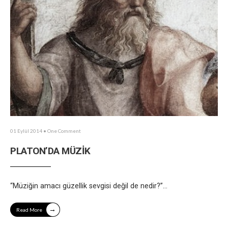
01 Eylül 2014
• One Comment
PLATON’DA MÜZİK
“Müziğin amacı güzellik sevgisi değil de nedir?”
...
→
Read More