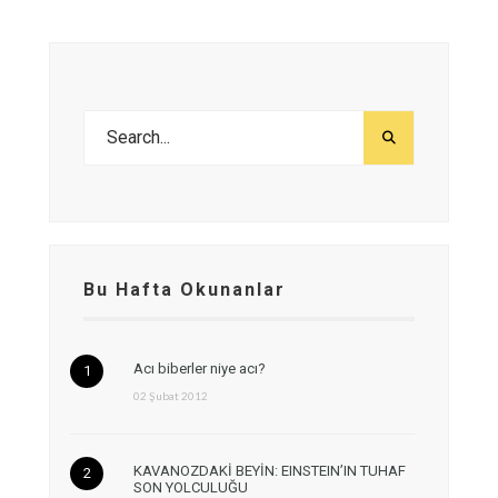
Bu Hafta Okunanlar
Acı biberler niye acı?
02 Şubat 2012
KAVANOZDAKİ BEYİN: EINSTEIN’IN TUHAF
SON YOLCULUĞU