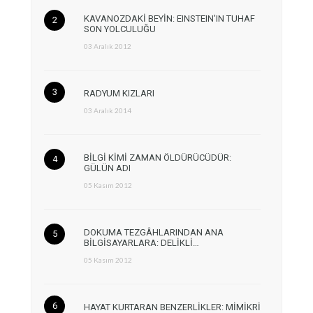
KAVANOZDAKİ BEYİN: EINSTEIN’IN TUHAF
SON YOLCULUĞU
03 Aralık 2012
RADYUM KIZLARI
03 Aralık 2014
BİLGİ KİMİ ZAMAN ÖLDÜRÜCÜDÜR:
GÜLÜN ADI
05 Kasım 2012
DOKUMA TEZGÂHLARINDAN ANA
BİLGİSAYARLARA: DELİKLİ…
05 Kasım 2012
HAYAT KURTARAN BENZERLİKLER: MİMİKRİ