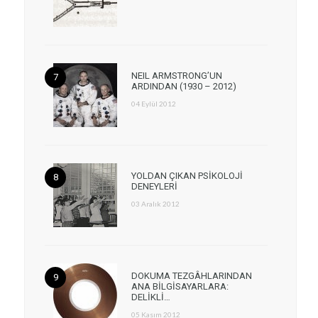
NEIL ARMSTRONG’UN
ARDINDAN (1930 – 2012)
04 Eylül 2012
YOLDAN ÇIKAN PSİKOLOJİ
DENEYLERİ
03 Aralık 2012
DOKUMA TEZGÂHLARINDAN
ANA BİLGİSAYARLARA:
DELİKLİ…
05 Kasım 2012