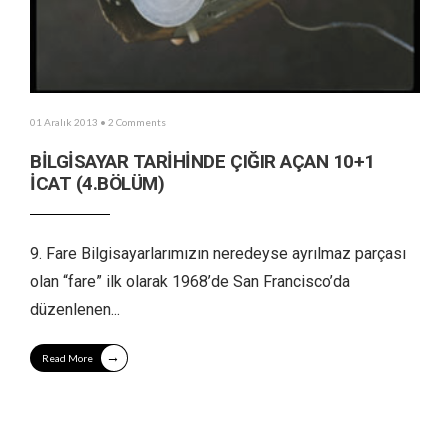
01 Aralık 2013
• 2 Comments
BİLGİSAYAR TARİHİNDE ÇIĞIR AÇAN 10+1
İCAT (4.BÖLÜM)
9. Fare Bilgisayarlarımızın neredeyse ayrılmaz parçası
olan “fare” ilk olarak 1968’de San Francisco’da
düzenlenen
...
→
Read More