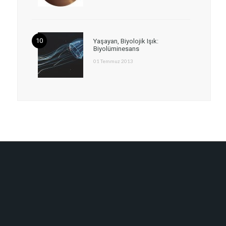
Yaşayan, Biyolojik Işık:
Biyolüminesans
01 Temmuz 2013