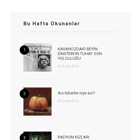
Bu Hafta Okunanlar
KAVANOZDAKİ BEYİN:
EINSTEIN’IN TUHAF SON
YOLCULUĞU
03 Aralık 2012
Acı biberler niye acı?
02 Şubat 2012
RADYUM KIZLARI