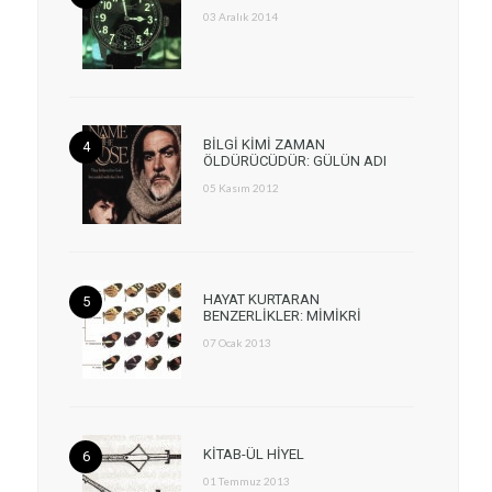
03 Aralık 2014
BİLGİ KİMİ ZAMAN
ÖLDÜRÜCÜDÜR: GÜLÜN ADI
05 Kasım 2012
HAYAT KURTARAN
BENZERLİKLER: MİMİKRİ
07 Ocak 2013
KİTAB-ÜL HİYEL
01 Temmuz 2013