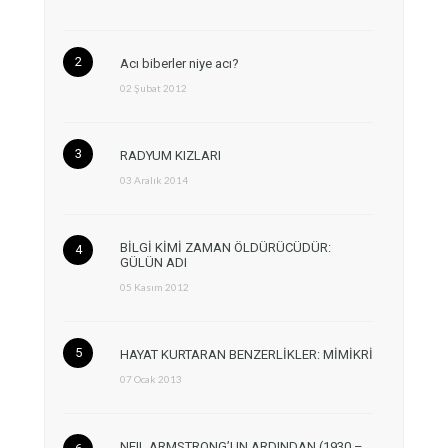
Acı biberler niye acı?
02 Şubat 2012
RADYUM KIZLARI
03 Aralık 2014
BİLGİ KİMİ ZAMAN ÖLDÜRÜCÜDÜR:
GÜLÜN ADI
05 Kasım 2012
HAYAT KURTARAN BENZERLİKLER: MİMİKRİ
07 Ocak 2013
NEIL ARMSTRONG’UN ARDINDAN (1930 –