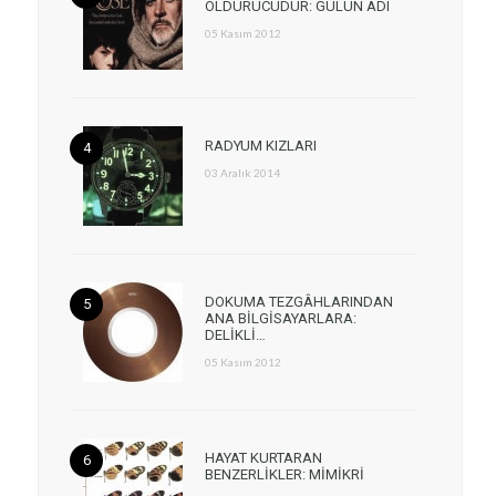
ÖLDÜRÜCÜDÜR: GÜLÜN ADI
05 Kasım 2012
RADYUM KIZLARI
03 Aralık 2014
DOKUMA TEZGÂHLARINDAN
ANA BİLGİSAYARLARA:
DELİKLİ…
05 Kasım 2012
HAYAT KURTARAN
BENZERLİKLER: MİMİKRİ