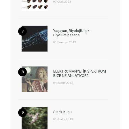
07 Ocak 2013
Yaşayan, Biyolojik Işık:
Biyolüminesans
01 Temmuz 2013
ELEKTROMANYETİK SPEKTRUM
BİZE NE ANLATIYOR?
04 Kasım 2013
Sinek Kuşu
01 Aralık 2013