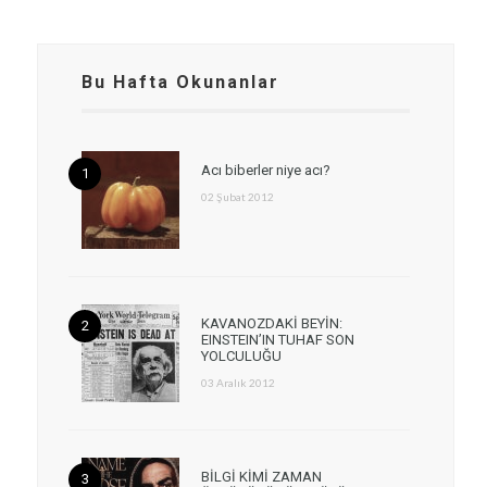
Bu Hafta Okunanlar
Acı biberler niye acı?
02 Şubat 2012
KAVANOZDAKİ BEYİN:
EINSTEIN’IN TUHAF SON
YOLCULUĞU
03 Aralık 2012
BİLGİ KİMİ ZAMAN