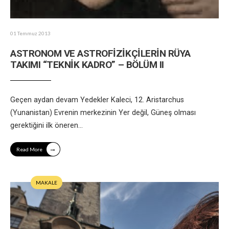
01 Temmuz 2013
ASTRONOM VE ASTROFİZİKÇİLERİN RÜYA
TAKIMI “TEKNİK KADRO” – BÖLÜM II
Geçen aydan devam Yedekler Kaleci, 12. Aristarchus
(Yunanistan) Evrenin merkezinin Yer değil, Güneş olması
gerektiğini ilk öneren
...
→
Read More
MAKALE