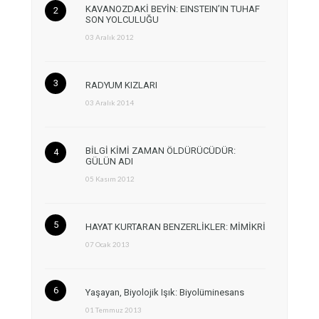
KAVANOZDAKİ BEYİN: EINSTEIN’IN TUHAF
SON YOLCULUĞU
03 Aralık 2012
RADYUM KIZLARI
03 Aralık 2014
BİLGİ KİMİ ZAMAN ÖLDÜRÜCÜDÜR:
GÜLÜN ADI
05 Kasım 2012
HAYAT KURTARAN BENZERLİKLER: MİMİKRİ
07 Ocak 2013
Yaşayan, Biyolojik Işık: Biyolüminesans
01 Temmuz 2013