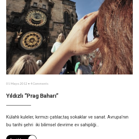
01 Mayıs 2012
• 4 Comments
Yıldızlı “Prag Baharı”
Külahlı kuleler, kırmızı çatılar,taş sokaklar ve sanat. Avrupa’nın
bu tarihi şehri iki bilimsel devrime ev sahipliği
...
→