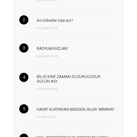
Acı biberler niye acı?
02 Şubat 2012
RADYUM KIZLARI
03 Aralık 2014
BİLGİ KİMİ ZAMAN ÖLDÜRÜCÜDÜR:
GÜLÜN ADI
05 Kasım 2012
HAYAT KURTARAN BENZERLİKLER: MİMİKRİ
07 Ocak 2013